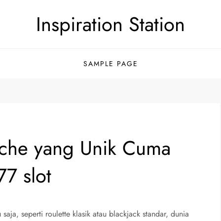
Inspiration Station
SAMPLE PAGE
iche yang Unik Cuma
7 slot
aja, seperti roulette klasik atau blackjack standar, dunia