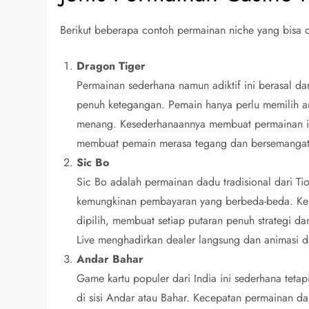
Berikut beberapa contoh permainan niche yang bisa d
Dragon Tiger
Permainan sederhana namun adiktif ini berasal dar
penuh ketegangan. Pemain hanya perlu memilih ant
menang. Kesederhanaannya membuat permainan in
membuat pemain merasa tegang dan bersemangat
Sic Bo
Sic Bo adalah permainan dadu tradisional dari 
kemungkinan pembayaran yang berbeda-beda. Keu
dipilih, membuat setiap putaran penuh strategi d
Live menghadirkan dealer langsung dan animasi
Andar Bahar
Game kartu populer dari India ini sederhana tet
di sisi Andar atau Bahar. Kecepatan permainan 