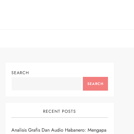
SEARCH
SEARCH
RECENT POSTS
Analisis Grafis Dan Audio Habanero: Mengapa