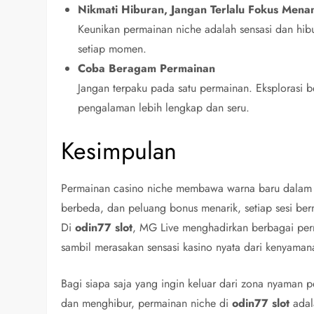
Nikmati Hiburan, Jangan Terlalu Fokus Mena
Keunikan permainan niche adalah sensasi dan hibu
setiap momen.
Coba Beragam Permainan
Jangan terpaku pada satu permainan. Eksplorasi 
pengalaman lebih lengkap dan seru.
Kesimpulan
Permainan casino niche membawa warna baru dalam d
berbeda, dan peluang bonus menarik, setiap sesi b
Di
odin77 slot
, MG Live menghadirkan berbagai per
sambil merasakan sensasi kasino nyata dari kenyama
Bagi siapa saja yang ingin keluar dari zona nyaman 
dan menghibur, permainan niche di
odin77 slot
adala