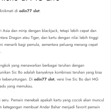
inikmati di
odin77 slot
:
i Asia dan mirip dengan blackjack, tetapi lebih cepat dan
ara Dragon atau Tiger, dan kartu dengan nilai lebih tinggi
i menarik bagi pemula, sementara peluang menang cepat
.
Tiongkok yang menawarkan berbagai taruhan dengan
nikan Sic Bo adalah banyaknya kombinasi taruhan yang bisa
an keberuntungan. Di
odin77 slot
, versi live Sic Bo dari MG
 dadu yang memukau.
api seru. Pemain menebak apakah kartu yang cocok akan muncul
dan ketegangan membuat Andar Bahar menjadi favorit pemain