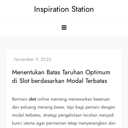
Skip
Inspiration Station
to
content
Menentukan Batas Taruhan Optimum
di Slot berdasarkan Modal Terbatas
Bermain
slot
online memang menawarkan keseruan
dan peluang menang besar, tapi bagi pemain dengan
modal terbatas, strategi pengelolaan taruhan menjadi
kunci utama agar permainan tetap menyenangkan dan