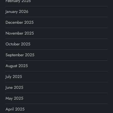
February 2026
January 2026
December 2025
November 2025
October 2025
September 2025
August 2025
July 2025
June 2025
May 2025
April 2025