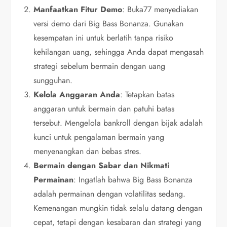
Manfaatkan Fitur Demo
:
Buka77 menyediakan
versi demo dari Big Bass Bonanza.
Gunakan
kesempatan ini untuk berlatih tanpa risiko
kehilangan uang, sehingga Anda dapat mengasah
strategi sebelum bermain dengan uang
sungguhan.
Kelola Anggaran Anda
:
Tetapkan batas
anggaran untuk bermain dan patuhi batas
tersebut.
Mengelola bankroll dengan bijak adalah
kunci untuk pengalaman bermain yang
menyenangkan dan bebas stres.
Bermain dengan Sabar dan Nikmati
Permainan
:
Ingatlah bahwa Big Bass Bonanza
adalah permainan dengan volatilitas sedang.
Kemenangan mungkin tidak selalu datang dengan
cepat, tetapi dengan kesabaran dan strategi yang