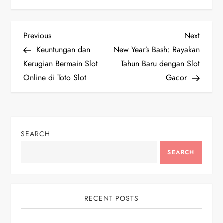
P
Previous
Next
Previous
Next
Post
Post
Keuntungan dan
New Year’s Bash: Rayakan
o
Kerugian Bermain Slot
Tahun Baru dengan Slot
Online di Toto Slot
Gacor
s
t
n
SEARCH
a
SEARCH
v
i
RECENT POSTS