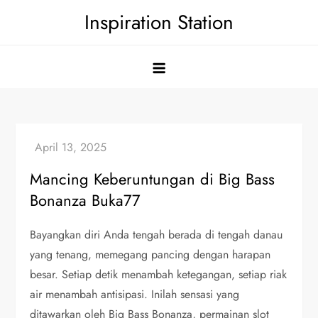
Skip
Inspiration Station
to
content
Mancing Keberuntungan di Big Bass
Bonanza Buka77
Bayangkan diri Anda tengah berada di tengah danau
yang tenang, memegang pancing dengan harapan
besar.
Setiap detik menambah ketegangan, setiap riak
air menambah antisipasi.
Inilah sensasi yang
ditawarkan oleh Big Bass Bonanza, permainan slot