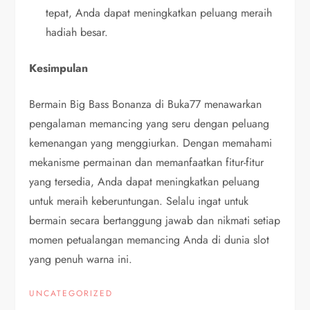
tepat, Anda dapat meningkatkan peluang meraih
hadiah besar.
Kesimpulan
Bermain Big Bass Bonanza di Buka77 menawarkan
pengalaman memancing yang seru dengan peluang
kemenangan yang menggiurkan.
Dengan memahami
mekanisme permainan dan memanfaatkan fitur-fitur
yang tersedia, Anda dapat meningkatkan peluang
untuk meraih keberuntungan.
Selalu ingat untuk
bermain secara bertanggung jawab dan nikmati setiap
momen petualangan memancing Anda di dunia slot
yang penuh warna ini.
UNCATEGORIZED