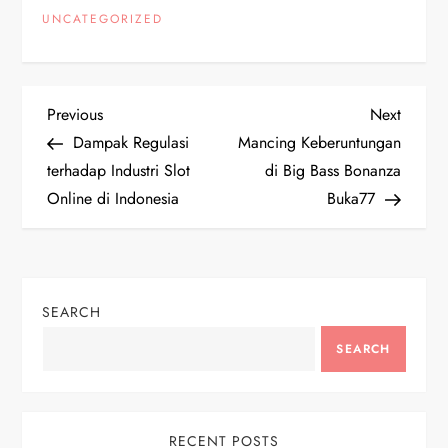
UNCATEGORIZED
P
Previous
Next
Previous
Next
Post
Post
Dampak Regulasi
Mancing Keberuntungan
o
terhadap Industri Slot
di Big Bass Bonanza
Online di Indonesia
Buka77
s
t
n
SEARCH
a
SEARCH
v
RECENT POSTS