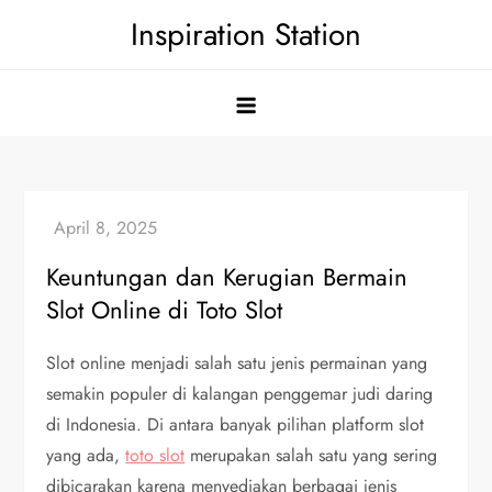
Skip
Inspiration Station
to
content
Keuntungan dan Kerugian Bermain
Slot Online di Toto Slot
Slot online menjadi salah satu jenis permainan yang
semakin populer di kalangan penggemar judi daring
di Indonesia. Di antara banyak pilihan platform slot
yang ada,
toto slot
merupakan salah satu yang sering
dibicarakan karena menyediakan berbagai jenis