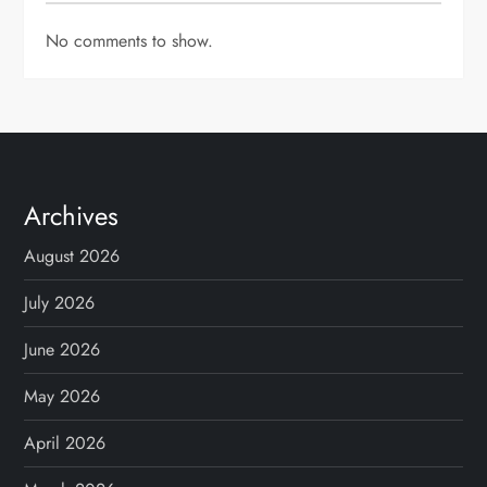
No comments to show.
Archives
August 2026
July 2026
June 2026
May 2026
April 2026