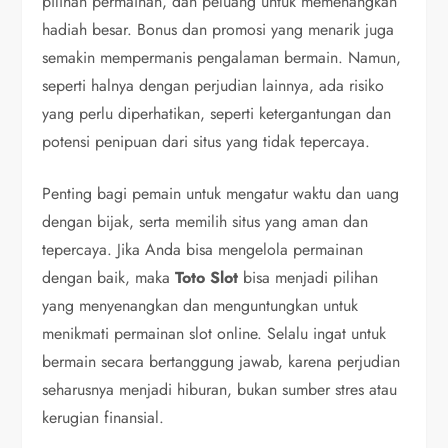
pilihan permainan, dan peluang untuk memenangkan
hadiah besar. Bonus dan promosi yang menarik juga
semakin mempermanis pengalaman bermain. Namun,
seperti halnya dengan perjudian lainnya, ada risiko
yang perlu diperhatikan, seperti ketergantungan dan
potensi penipuan dari situs yang tidak tepercaya.
Penting bagi pemain untuk mengatur waktu dan uang
dengan bijak, serta memilih situs yang aman dan
tepercaya. Jika Anda bisa mengelola permainan
dengan baik, maka
Toto Slot
bisa menjadi pilihan
yang menyenangkan dan menguntungkan untuk
menikmati permainan slot online. Selalu ingat untuk
bermain secara bertanggung jawab, karena perjudian
seharusnya menjadi hiburan, bukan sumber stres atau
kerugian finansial.