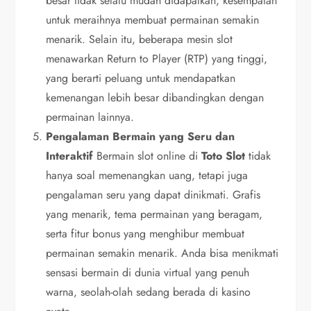
besar tidak selalu mudah didapatkan, kesempatan
untuk meraihnya membuat permainan semakin
menarik. Selain itu, beberapa mesin slot
menawarkan Return to Player (RTP) yang tinggi,
yang berarti peluang untuk mendapatkan
kemenangan lebih besar dibandingkan dengan
permainan lainnya.
Pengalaman Bermain yang Seru dan
Interaktif
Bermain slot online di
Toto Slot
tidak
hanya soal memenangkan uang, tetapi juga
pengalaman seru yang dapat dinikmati. Grafis
yang menarik, tema permainan yang beragam,
serta fitur bonus yang menghibur membuat
permainan semakin menarik. Anda bisa menikmati
sensasi bermain di dunia virtual yang penuh
warna, seolah-olah sedang berada di kasino