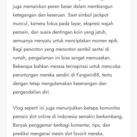
juga memainkan peran besar dalam membangun
ketegangan dan keseruan. Saat simbol jackpot
muncul, kamera fokus pada layar, ekspresi wajah
pemain, dan suara dentingan koin yang jatuh,
semuanya menyatu untuk menciptakan momen epik.
Bagi penonton yang menonton sambil santai di
rumah, pengalaman ini bisa sangat memuaskan.
Beberapa bahkan merasa terinspirasi untuk mencoba
peruntungan mereka sendiri di Fangwin88, tentu
dengan tetap mengutamakan kesenangan dan
pengendalian diri.
Vlog seperti ini juga menunjukkan betapa komunitas
pemain slot online di Indonesia semakin berkembang.
Banyak penggemar berbagi komentar, tips, dan
prediksi mengenai mesin slot favorit mereka.