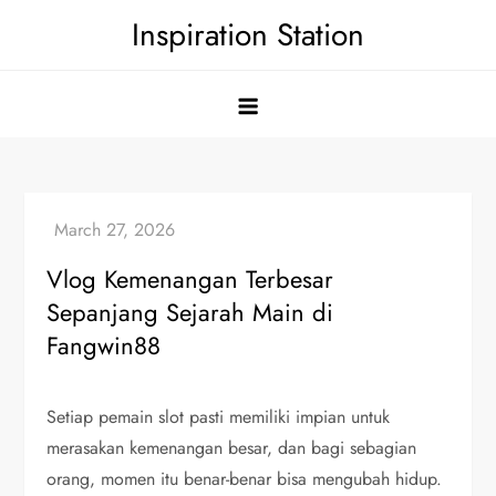
Skip
Inspiration Station
to
content
Vlog Kemenangan Terbesar
Sepanjang Sejarah Main di
Fangwin88
Setiap pemain slot pasti memiliki impian untuk
merasakan kemenangan besar, dan bagi sebagian
orang, momen itu benar-benar bisa mengubah hidup.