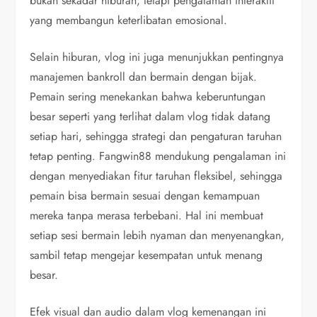
bukan sekadar hiburan, tetapi pengalaman interaktif
yang membangun keterlibatan emosional.
Selain hiburan, vlog ini juga menunjukkan pentingnya
manajemen bankroll dan bermain dengan bijak.
Pemain sering menekankan bahwa keberuntungan
besar seperti yang terlihat dalam vlog tidak datang
setiap hari, sehingga strategi dan pengaturan taruhan
tetap penting. Fangwin88 mendukung pengalaman ini
dengan menyediakan fitur taruhan fleksibel, sehingga
pemain bisa bermain sesuai dengan kemampuan
mereka tanpa merasa terbebani. Hal ini membuat
setiap sesi bermain lebih nyaman dan menyenangkan,
sambil tetap mengejar kesempatan untuk menang
besar.
Efek visual dan audio dalam vlog kemenangan ini