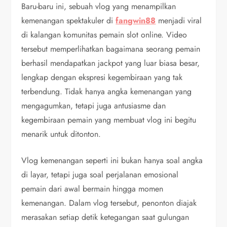
Baru-baru ini, sebuah vlog yang menampilkan
kemenangan spektakuler di
fangwin88
menjadi viral
di kalangan komunitas pemain slot online. Video
tersebut memperlihatkan bagaimana seorang pemain
berhasil mendapatkan jackpot yang luar biasa besar,
lengkap dengan ekspresi kegembiraan yang tak
terbendung. Tidak hanya angka kemenangan yang
mengagumkan, tetapi juga antusiasme dan
kegembiraan pemain yang membuat vlog ini begitu
menarik untuk ditonton.
Vlog kemenangan seperti ini bukan hanya soal angka
di layar, tetapi juga soal perjalanan emosional
pemain dari awal bermain hingga momen
kemenangan. Dalam vlog tersebut, penonton diajak
merasakan setiap detik ketegangan saat gulungan