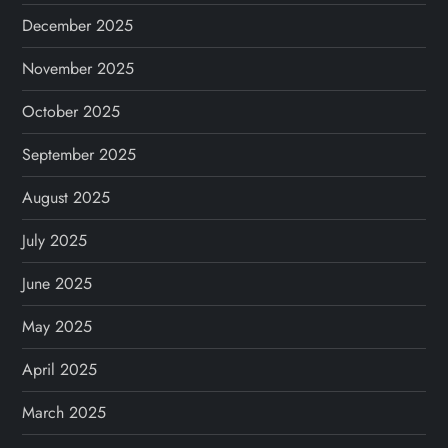
December 2025
November 2025
October 2025
September 2025
August 2025
July 2025
June 2025
May 2025
April 2025
March 2025