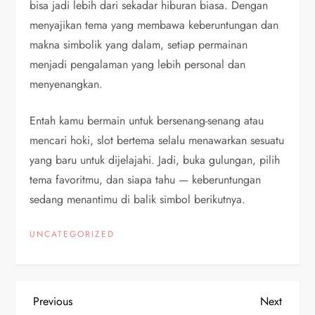
bisa jadi lebih dari sekadar hiburan biasa. Dengan
menyajikan tema yang membawa keberuntungan dan
makna simbolik yang dalam, setiap permainan
menjadi pengalaman yang lebih personal dan
menyenangkan.
Entah kamu bermain untuk bersenang-senang atau
mencari hoki, slot bertema selalu menawarkan sesuatu
yang baru untuk dijelajahi. Jadi, buka gulungan, pilih
tema favoritmu, dan siapa tahu — keberuntungan
sedang menantimu di balik simbol berikutnya.
UNCATEGORIZED
P
Previous
Next
Previous
Next