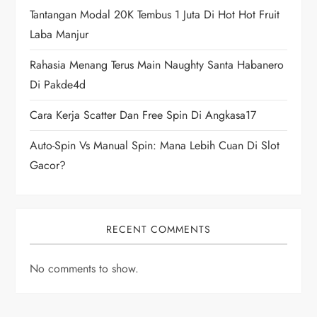
t
Tantangan Modal 20K Tembus 1 Juta Di Hot Hot Fruit
i
Laba Manjur
Rahasia Menang Terus Main Naughty Santa Habanero
o
Di Pakde4d
n
Cara Kerja Scatter Dan Free Spin Di Angkasa17
Auto-Spin Vs Manual Spin: Mana Lebih Cuan Di Slot
Gacor?
RECENT COMMENTS
No comments to show.