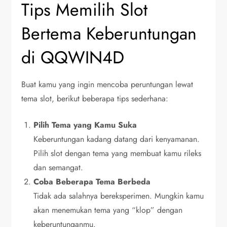
Tips Memilih Slot
Bertema Keberuntungan
di QQWIN4D
Buat kamu yang ingin mencoba peruntungan lewat
tema slot, berikut beberapa tips sederhana:
Pilih Tema yang Kamu Suka
Keberuntungan kadang datang dari kenyamanan.
Pilih slot dengan tema yang membuat kamu rileks
dan semangat.
Coba Beberapa Tema Berbeda
Tidak ada salahnya bereksperimen. Mungkin kamu
akan menemukan tema yang “klop” dengan
keberuntunganmu.