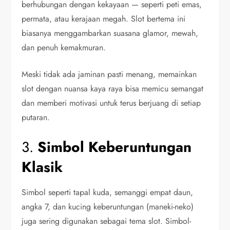
berhubungan dengan kekayaan — seperti peti emas,
permata, atau kerajaan megah. Slot bertema ini
biasanya menggambarkan suasana glamor, mewah,
dan penuh kemakmuran.
Meski tidak ada jaminan pasti menang, memainkan
slot dengan nuansa kaya raya bisa memicu semangat
dan memberi motivasi untuk terus berjuang di setiap
putaran.
3.
Simbol Keberuntungan
Klasik
Simbol seperti tapal kuda, semanggi empat daun,
angka 7, dan kucing keberuntungan (maneki-neko)
juga sering digunakan sebagai tema slot. Simbol-