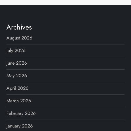
Archives
August 2026
July 2026
June 2026
May 2026
April 2026
March 2026
February 2026
January 2026