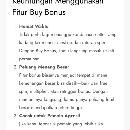
Keuntungan Menggunakan
Fitur Buy Bonus
Hemat Waktu
Tidak perlu lagi menunggu kombinasi scatter yang
kadang tak muncul meski sudah ratusan spin.
Dengan Buy Bonus, kamu langsung masuk ke inti
permainan.
Peluang Menang Besar
Fitur bonus biasanya menjadi tempat di mana
kemenangan besar bisa diraih—baik dari free
spin, multiplier, atau retrigger bonus. Dengan
membelinya langsung, kamu punya peluang lebih
besar mendapatkan return tinggi.
Cocok untuk Pemain Agresif
Jika kamu termasuk pemain yang lebih suka