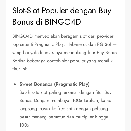
Slot-Slot Populer dengan Buy
Bonus di BINGO4D
BINGO4D menyediakan beragam slot dari provider
top seperti Pragmatic Play, Habanero, dan PG Soft—
yang banyak di antaranya mendukung fitur Buy Bonus.
Berikut beberapa contoh slot populer yang memiliki
fitur ini:
Sweet Bonanza (Pragmatic Play)
Salah satu slot paling terkenal dengan fitur Buy
Bonus. Dengan membayar 100x taruhan, kamu
langsung masuk ke free spin dengan peluang
besar menang beruntun dan multiplier hingga
100x.