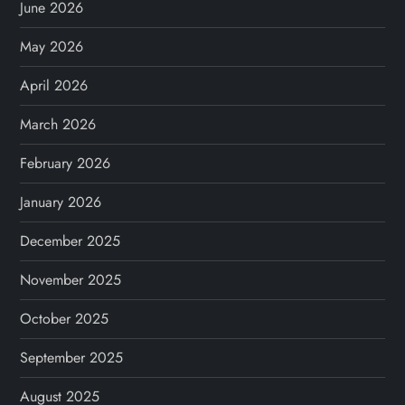
June 2026
May 2026
April 2026
March 2026
February 2026
January 2026
December 2025
November 2025
October 2025
September 2025
August 2025