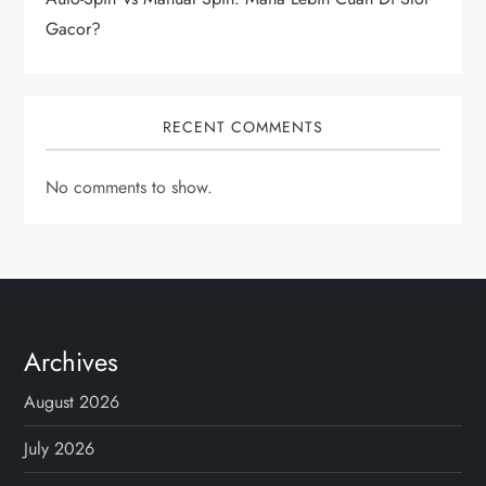
Gacor?
RECENT COMMENTS
No comments to show.
Archives
August 2026
July 2026