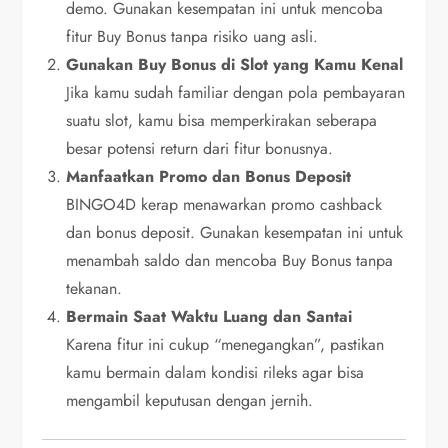
demo. Gunakan kesempatan ini untuk mencoba
fitur Buy Bonus tanpa risiko uang asli.
Gunakan Buy Bonus di Slot yang Kamu Kenal
Jika kamu sudah familiar dengan pola pembayaran
suatu slot, kamu bisa memperkirakan seberapa
besar potensi return dari fitur bonusnya.
Manfaatkan Promo dan Bonus Deposit
BINGO4D kerap menawarkan promo cashback
dan bonus deposit. Gunakan kesempatan ini untuk
menambah saldo dan mencoba Buy Bonus tanpa
tekanan.
Bermain Saat Waktu Luang dan Santai
Karena fitur ini cukup “menegangkan”, pastikan
kamu bermain dalam kondisi rileks agar bisa
mengambil keputusan dengan jernih.