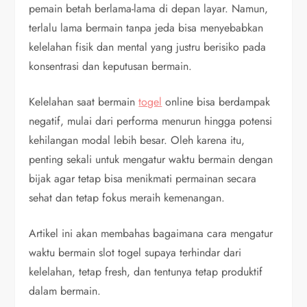
pemain betah berlama-lama di depan layar. Namun,
terlalu lama bermain tanpa jeda bisa menyebabkan
kelelahan fisik dan mental yang justru berisiko pada
konsentrasi dan keputusan bermain.
Kelelahan saat bermain
togel
online bisa berdampak
negatif, mulai dari performa menurun hingga potensi
kehilangan modal lebih besar. Oleh karena itu,
penting sekali untuk mengatur waktu bermain dengan
bijak agar tetap bisa menikmati permainan secara
sehat dan tetap fokus meraih kemenangan.
Artikel ini akan membahas bagaimana cara mengatur
waktu bermain slot togel supaya terhindar dari
kelelahan, tetap fresh, dan tentunya tetap produktif
dalam bermain.