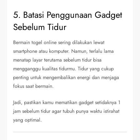
5. Batasi Penggunaan Gadget
Sebelum Tidur
Bermain togel online sering dilakukan lewat
smartphone atau komputer. Namun, terlalu lama
menatap layar terutama sebelum tidur bisa
mengganggu kualitas tidurmu. Tidur yang cukup
penting untuk mengembalikan energi dan menjaga
fokus saat bermain.
Jadi, pastikan kamu mematikan gadget setidaknya 1
jam sebelum tidur agar tubuh punya waktu istirahat
yang optimal.