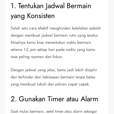
1. Tentukan Jadwal Bermain
yang Konsisten
Salah satu cara efektif menghindari kelelahan adalah
dengan membuat jadwal bermain rutin yang teratur.
Misalnya kamu bisa menentukan waktu bermain
selama 1-2 jam setiap hari pada waktu yang kamu
rasa paling nyaman dan fokus.
Dengan jadwal yang jelas, kamu jadi lebih disiplin
dan terhindar dari kebiasaan bermain tanpa batas
yang membuat tubuh dan pikiran cepat capek.
2. Gunakan Timer atau Alarm
Saat mulai bermain, setel timer atau alarm sebagai