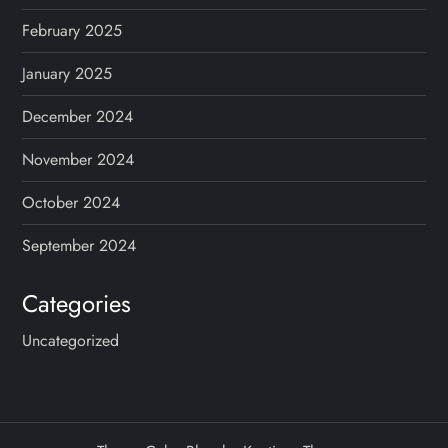
February 2025
January 2025
December 2024
November 2024
October 2024
September 2024
Categories
Uncategorized