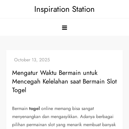
Skip
Inspiration Station
to
content
Mengatur Waktu Bermain untuk
Mencegah Kelelahan saat Bermain Slot
Togel
Bermain
togel
online memang bisa sangat
menyenangkan dan mengasyikkan. Adanya berbagai
pilihan permainan slot yang menarik membuat banyak