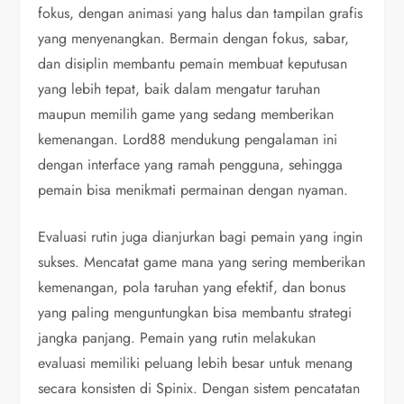
fokus, dengan animasi yang halus dan tampilan grafis
yang menyenangkan. Bermain dengan fokus, sabar,
dan disiplin membantu pemain membuat keputusan
yang lebih tepat, baik dalam mengatur taruhan
maupun memilih game yang sedang memberikan
kemenangan. Lord88 mendukung pengalaman ini
dengan interface yang ramah pengguna, sehingga
pemain bisa menikmati permainan dengan nyaman.
Evaluasi rutin juga dianjurkan bagi pemain yang ingin
sukses. Mencatat game mana yang sering memberikan
kemenangan, pola taruhan yang efektif, dan bonus
yang paling menguntungkan bisa membantu strategi
jangka panjang. Pemain yang rutin melakukan
evaluasi memiliki peluang lebih besar untuk menang
secara konsisten di Spinix. Dengan sistem pencatatan