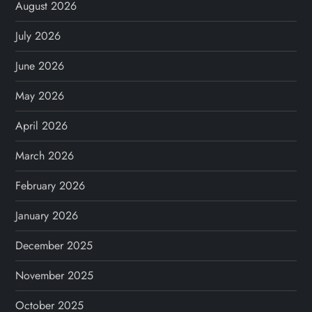
August 2026
July 2026
June 2026
May 2026
April 2026
March 2026
February 2026
January 2026
December 2025
November 2025
October 2025