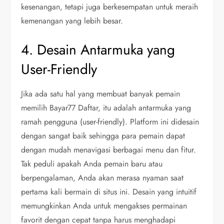
kesenangan, tetapi juga berkesempatan untuk meraih
kemenangan yang lebih besar.
4. Desain Antarmuka yang
User-Friendly
Jika ada satu hal yang membuat banyak pemain
memilih Bayar77 Daftar, itu adalah antarmuka yang
ramah pengguna (user-friendly). Platform ini didesain
dengan sangat baik sehingga para pemain dapat
dengan mudah menavigasi berbagai menu dan fitur.
Tak peduli apakah Anda pemain baru atau
berpengalaman, Anda akan merasa nyaman saat
pertama kali bermain di situs ini. Desain yang intuitif
memungkinkan Anda untuk mengakses permainan
favorit dengan cepat tanpa harus menghadapi