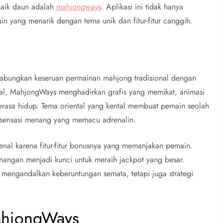
 naik daun adalah
mahjongways
. Aplikasi ini tidak hanya
n yang menarik dengan tema unik dan fitur-fitur canggih.
gabungkan keseruan permainan mahjong tradisional dengan
al, MahjongWays menghadirkan grafis yang memikat, animasi
erasa hidup. Tema oriental yang kental membuat pemain seolah
i sensasi menang yang memacu adrenalin.
nal karena fitur-fitur bonusnya yang memanjakan pemain.
nangan menjadi kunci untuk meraih jackpot yang besar.
nya mengandalkan keberuntungan semata, tetapi juga strategi
ahjongWays