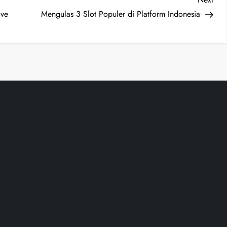
Post
ive
Mengulas 3 Slot Populer di Platform Indonesia