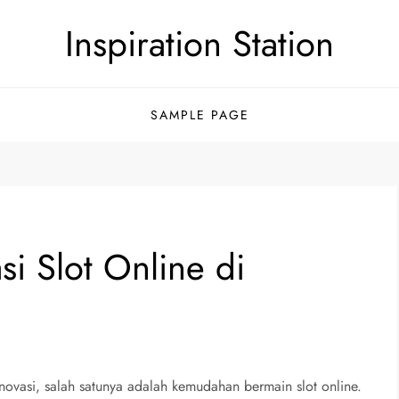
Inspiration Station
SAMPLE PAGE
i Slot Online di
ovasi, salah satunya adalah kemudahan bermain slot online.