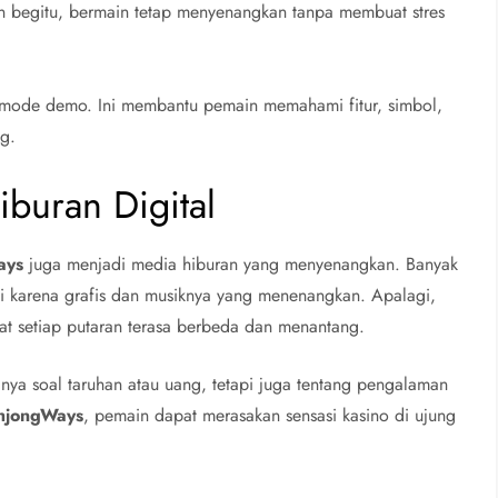
n begitu, bermain tetap menyenangkan tanpa membuat stres
 mode demo. Ini membantu pemain memahami fitur, simbol,
g.
buran Digital
ays
juga menjadi media hiburan yang menyenangkan. Banyak
ni karena grafis dan musiknya yang menenangkan. Apalagi,
t setiap putaran terasa berbeda dan menantang.
nya soal taruhan atau uang, tetapi juga tentang pengalaman
hjongWays
, pemain dapat merasakan sensasi kasino di ujung