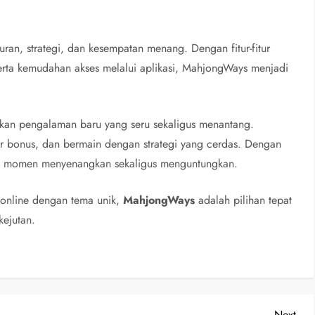
ran, strategi, dan kesempatan menang. Dengan fitur-fitur
erta kemudahan akses melalui aplikasi, MahjongWays menjadi
rkan pengalaman baru yang seru sekaligus menantang.
r bonus, dan bermain dengan strategi yang cerdas. Dengan
i momen menyenangkan sekaligus menguntungkan.
t online dengan tema unik,
MahjongWays
adalah pilihan tepat
kejutan.
Nex
Next