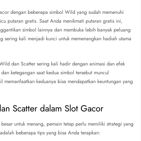
gacor dengan beberapa simbol Wild yang sudah memenuhi
cu putaran gratis. Saat Anda menikmati putaran gratis ini,
ggantikan simbol lainnya dan membuka lebih banyak peluang
ng sering kali menjadi kunci untuk memenangkan hadiah utama
Wild dan Scatter sering kali hadir dengan animasi dan efek
 dan ketegangan saat kedua simbol tersebut muncul
sil memanfaatkan keduanya bisa mendapatkan keuntungan yang
an Scatter dalam Slot Gacor
besar untuk menang, pemain tetap perlu memiliki strategi yang
adalah beberapa tips yang bisa Anda terapkan: