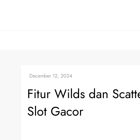
Skip
to
content
Fitur Wilds dan Scatt
Slot Gacor