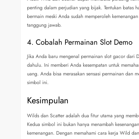
penting dalam perjudian yang bijak. Tentukan batas h
bermain meski Anda sudah memperoleh kemenangan be
tanggung jawab.
4. Cobalah Permainan Slot Demo
Jika Anda baru mengenal permainan slot gacor dari 
dahulu. Ini memberi Anda kesempatan untuk memaham
uang. Anda bisa merasakan sensasi permainan dan m
simbol ini.
Kesimpulan
Wilds dan Scatter adalah dua fitur utama yang memb
Kedua simbol ini bukan hanya menambah kesenangan,
kemenangan. Dengan memahami cara kerja Wild dan S