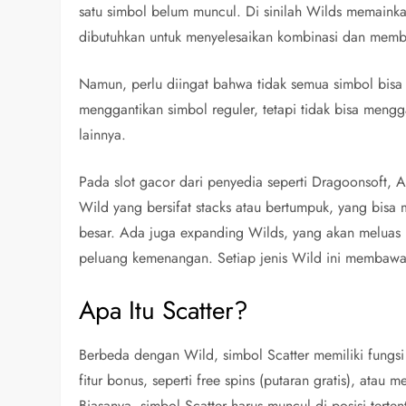
satu simbol belum muncul. Di sinilah Wilds memaink
dibutuhkan untuk menyelesaikan kombinasi dan mem
Namun, perlu diingat bahwa tidak semua simbol bisa 
menggantikan simbol reguler, tetapi tidak bisa mengg
lainnya.
Pada slot gacor dari penyedia seperti Dragoonsoft,
Wild yang bersifat stacks atau bertumpuk, yang bis
besar. Ada juga expanding Wilds, yang akan meluas 
peluang kemenangan. Setiap jenis Wild ini membawa 
Apa Itu Scatter?
Berbeda dengan Wild, simbol Scatter memiliki fungsi
fitur bonus, seperti free spins (putaran gratis), at
Biasanya, simbol Scatter harus muncul di posisi terte