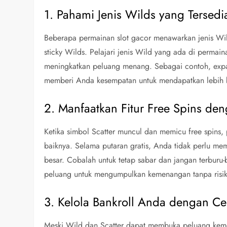
1. Pahami Jenis Wilds yang Tersedi
Beberapa permainan slot gacor menawarkan jenis Wil
sticky Wilds. Pelajari jenis Wild yang ada di permai
meningkatkan peluang menang. Sebagai contoh, expa
memberi Anda kesempatan untuk mendapatkan lebih
2. Manfaatkan Fitur Free Spins den
Ketika simbol Scatter muncul dan memicu free spins,
baiknya. Selama putaran gratis, Anda tidak perlu me
besar. Cobalah untuk tetap sabar dan jangan terburu
peluang untuk mengumpulkan kemenangan tanpa risi
3. Kelola Bankroll Anda dengan C
Meski Wild dan Scatter dapat membuka peluang kemen