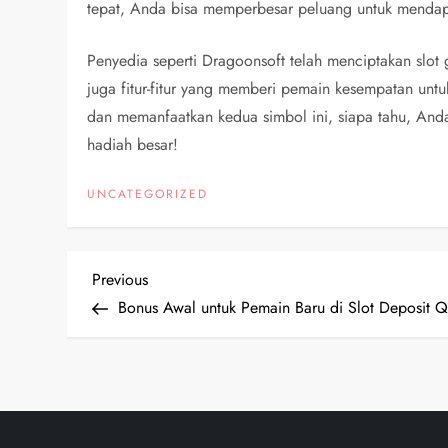
tepat, Anda bisa memperbesar peluang untuk mendap
Penyedia seperti Dragoonsoft telah menciptakan slot
juga fitur-fitur yang memberi pemain kesempatan unt
dan memanfaatkan kedua simbol ini, siapa tahu, An
hadiah besar!
UNCATEGORIZED
P
Previous
Previous
Post
Bonus Awal untuk Pemain Baru di Slot Deposit 
o
s
t