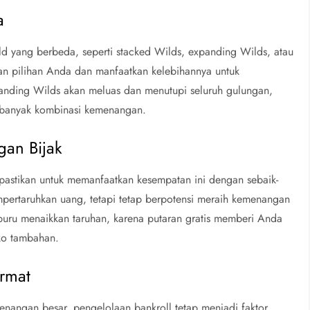
a
d yang berbeda, seperti stacked Wilds, expanding Wilds, atau
nan pilihan Anda dan manfaatkan kelebihannya untuk
nding Wilds akan meluas dan menutupi seluruh gulungan,
 banyak kombinasi kemenangan.
gan Bijak
 pastikan untuk memanfaatkan kesempatan ini dengan sebaik-
mpertaruhkan uang, tetapi tetap berpotensi meraih kemenangan
-buru menaikkan taruhan, karena putaran gratis memberi Anda
ko tambahan.
ermat
angan besar, pengelolaan bankroll tetap menjadi faktor