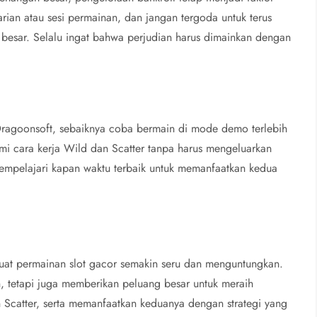
arian atau sesi permainan, dan jangan tergoda untuk terus
sar. Selalu ingat bahwa perjudian harus dimainkan dengan
Dragoonsoft, sebaiknya coba bermain di mode demo terlebih
i cara kerja Wild dan Scatter tanpa harus mengeluarkan
empelajari kapan waktu terbaik untuk memanfaatkan kedua
uat permainan slot gacor semakin seru dan menguntungkan.
 tetapi juga memberikan peluang besar untuk meraih
catter, serta memanfaatkan keduanya dengan strategi yang