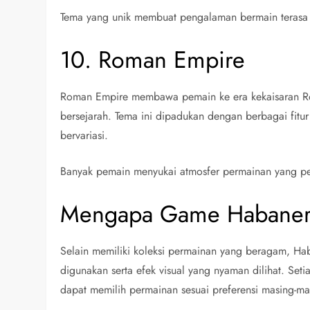
Tema yang unik membuat pengalaman bermain terasa b
10. Roman Empire
Roman Empire membawa pemain ke era kekaisaran Ro
bersejarah. Tema ini dipadukan dengan berbagai fitu
bervariasi.
Banyak pemain menyukai atmosfer permainan yang pe
Mengapa Game Habanero
Selain memiliki koleksi permainan yang beragam, H
digunakan serta efek visual yang nyaman dilihat. Set
dapat memilih permainan sesuai preferensi masing-ma