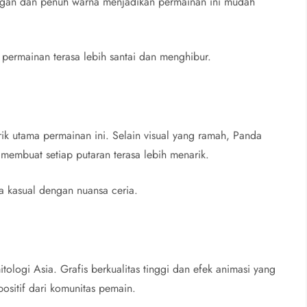
ingan dan penuh warna menjadikan permainan ini mudah
 permainan terasa lebih santai dan menghibur.
k utama permainan ini. Selain visual yang ramah, Panda
membuat setiap putaran terasa lebih menarik.
 kasual dengan nuansa ceria.
tologi Asia. Grafis berkualitas tinggi dan efek animasi yang
ositif dari komunitas pemain.