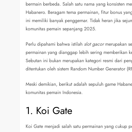
bermain berbeda. Salah satu nama yang konsisten me
Habanero. Beragam tema permainan, fitur bonus yan
ini memiliki banyak penggemar. Tidak heran jika sej
komunitas pemain sepanjang 2025.
Perlu dipahami bahwa istilah
slot gacor
merupakan se
permainan yang dianggap lebih sering memberikan 
Sebutan ini bukan merupakan kategori resmi dari pe
ditentukan oleh sistem Random Number Generator (R
Meski demikian, berikut adalah sepuluh game Habane
komunitas pemain Indonesia.
1. Koi Gate
Koi Gate menjadi salah satu permainan yang cukup po