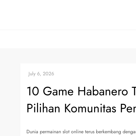
Skip
to
content
10 Game Habanero Te
Pilihan Komunitas P
Dunia permainan slot online terus berkembang deng