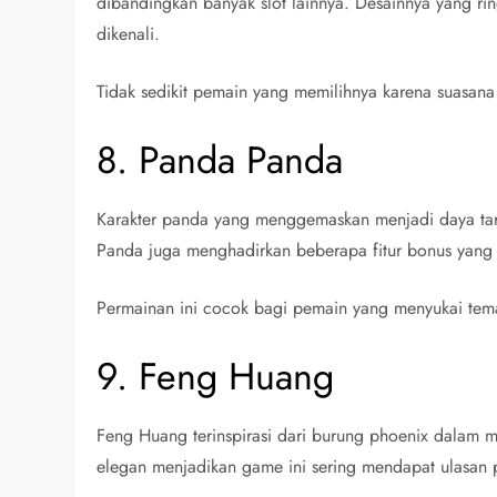
dibandingkan banyak slot lainnya. Desainnya yang r
dikenali.
Tidak sedikit pemain yang memilihnya karena suasana
8. Panda Panda
Karakter panda yang menggemaskan menjadi daya tari
Panda juga menghadirkan beberapa fitur bonus yang 
Permainan ini cocok bagi pemain yang menyukai tema
9. Feng Huang
Feng Huang terinspirasi dari burung phoenix dalam mi
elegan menjadikan game ini sering mendapat ulasan p