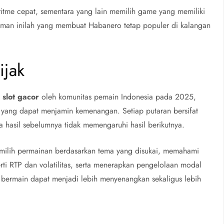
tme cepat, sementara yang lain memilih game yang memiliki
aman inilah yang membuat Habanero tetap populer di kalangan
ijak
n
slot gacor
oleh komunitas pemain Indonesia pada 2025,
yang dapat menjamin kemenangan. Setiap putaran bersifat
 hasil sebelumnya tidak memengaruhi hasil berikutnya.
emilih permainan berdasarkan tema yang disukai, memahami
perti RTP dan volatilitas, serta menerapkan pengelolaan modal
bermain dapat menjadi lebih menyenangkan sekaligus lebih