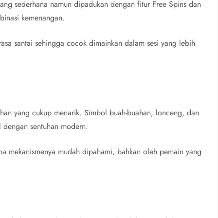
yang sederhana namun dipadukan dengan fitur Free Spins dan
binasi kemenangan.
asa santai sehingga cocok dimainkan dalam sesi yang lebih
ilihan yang cukup menarik. Simbol buah-buahan, lonceng, dan
al dengan sentuhan modern.
arena mekanismenya mudah dipahami, bahkan oleh pemain yang