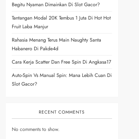
Begitu Nyaman Dimainkan Di Slot Gacor?
Tantangan Modal 20K Tembus 1 Juta Di Hot Hot
Fruit Laba Manjur
Rahasia Menang Terus Main Naughty Santa
Habanero Di Pakde4d
Cara Kerja Scatter Dan Free Spin Di Angkasa17
Auto-Spin Vs Manual Spin: Mana Lebih Cuan Di
Slot Gacor?
RECENT COMMENTS
No comments to show.