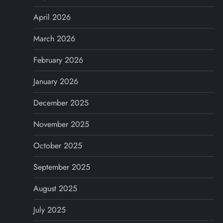
g
April 2026
i
March 2026
n
February 2026
a
January 2026
t
December 2025
i
November 2025
o
October 2025
n
September 2025
August 2025
July 2025