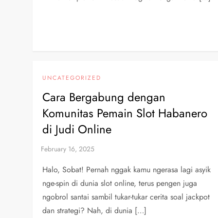
UNCATEGORIZED
Cara Bergabung dengan
Komunitas Pemain Slot Habanero
di Judi Online
Halo, Sobat! Pernah nggak kamu ngerasa lagi asyik
nge-spin di dunia slot online, terus pengen juga
ngobrol santai sambil tukar-tukar cerita soal jackpot
dan strategi? Nah, di dunia […]