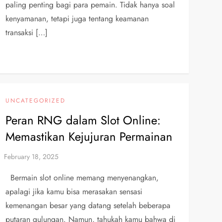
paling penting bagi para pemain. Tidak hanya soal
kenyamanan, tetapi juga tentang keamanan
transaksi […]
UNCATEGORIZED
Peran RNG dalam Slot Online:
Memastikan Kejujuran Permainan
Bermain slot online memang menyenangkan,
apalagi jika kamu bisa merasakan sensasi
kemenangan besar yang datang setelah beberapa
putaran gulungan. Namun, tahukah kamu bahwa di