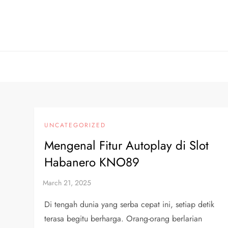
Skip
to
content
UNCATEGORIZED
Mengenal Fitur Autoplay di Slot
Habanero KNO89
Di tengah dunia yang serba cepat ini, setiap detik
terasa begitu berharga. Orang-orang berlarian