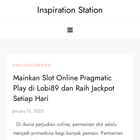
Skip
Inspiration Station
to
content
UNCATEGORIZED
Mainkan Slot Online Pragmatic
Play di Lobi89 dan Raih Jackpot
Setiap Hari
Di dunia perjudian online, permainan slot selalu
menjadi primadona bagi banyak pemain. Permainan