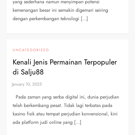
yang sederhana namun menyimpan potensi
kemenangan besar ini semakin digemari seiring
dengan perkembangan teknologi […]
UNCATEGORIZED
Kenali Jenis Permainan Terpopuler
di Salju88
Pada zaman yang serba digital ini, dunia perjudian
telah berkembang pesat. Tidak lagi terbatas pada
kasino fisik atau tempat perjudian konvensional, kini
ada platform judi online yang […]